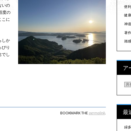
ないの
便
程度の
健
ここに
神
著
らしか
雑
っぴり
念でし
ア
ア
最
BOOKMARK THE
permalink
.
ON
緑