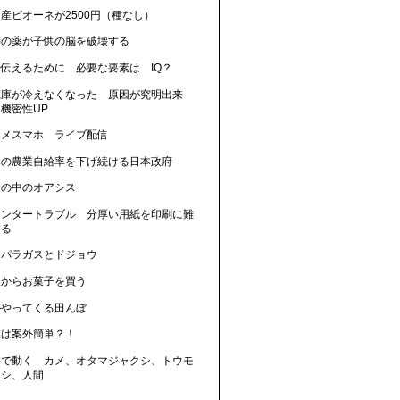
産ピオーネが2500円（種なし）
神の薬が子供の脳を破壊する
に伝えるために 必要な要素は IQ？
蔵庫が冷えなくなった 原因が究明出来
機密性UP
カメスマホ ライブ配信
本の農業自給率を下げ続ける日本政府
会の中のオアシス
リンタートラブル 分厚い用紙を印刷に難
する
スパラガスとドジョウ
人からお菓子を買う
がやってくる田んぼ
業は案外簡単？！
暑で動く カメ、オタマジャクシ、トウモ
コシ、人間