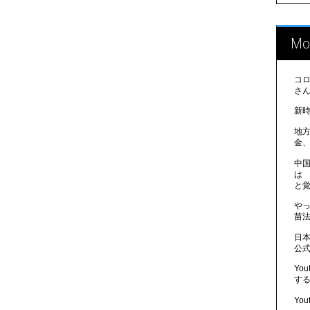
Mo
コ
さ
新
地
金
中
は
と
や
苗法
日
公
Yo
す
Yo