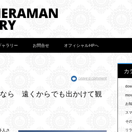
MERAMAN
RY
ギャラリー
お問合せ
オフィシャルHPへ
カ
Leave a comment
dow
るなら 遠くからでも出かけて観
mov
お
スマ
そ
外人さ
リ