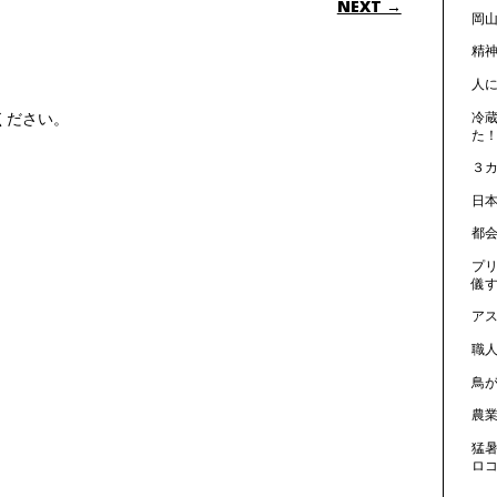
NEXT →
岡山
精
人
冷
ください。
た！
３
日
都
プ
儀
ア
職
鳥
農
猛
ロ