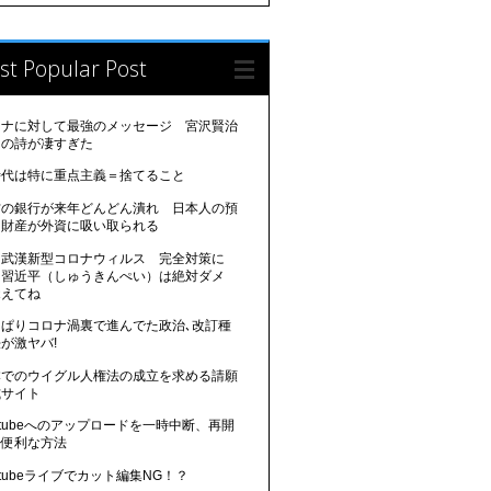
st Popular Post
ロナに対して最強のメッセージ 宮沢賢治
んの詩が凄すぎた
時代は特に重点主義＝捨てること
方の銀行が来年どんどん潰れ 日本人の預
、財産が外資に吸い取られる
国武漢新型コロナウィルス 完全対策に
 習近平（しゅうきんぺい）は絶対ダメ
覚えてね
っぱりコロナ渦裏で進んでた政治､改訂種
が激ヤバ!
本でのウイグル人権法の成立を求める請願
式サイト
utubeへのアップロードを一時中断、再開
る便利な方法
utubeライブでカット編集NG！？