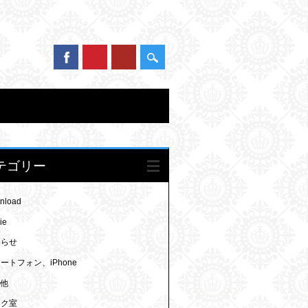
テゴリー
nload
ie
知らせ
ートフォン、iPhone
の他
ラク室