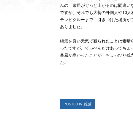
んの 敷居がぐっと上がるのは間違い
ですが、それでも大勢の外国人や10人
テレビクルーまで 引きつけた場所が
ありました。
絶景を良い天気で観られたことは素晴
ったですが、てっぺんだけあってちょ
暴風が寒かったことが ちょっぴり残
た。
POSTED IN
雑感
POST NAVIGATI