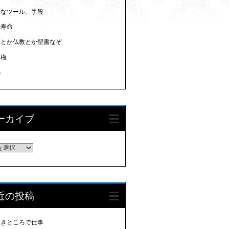
利なツール、手段
康寿命
道とか仏教とか聖書なぞ
作権
感
ーカイブ
ーカイブ
近の投稿
多きところで仕事