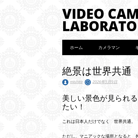
VIDEO CA
LABORATO
Main menu
Skip to content
ホーム
カメラマン
絶景は世界共通
mishita
2026年5月9日
美しい景色が見られ
たい！
これは日本人だけでなく 世界共通。
ただし、マニアックな場所となると 