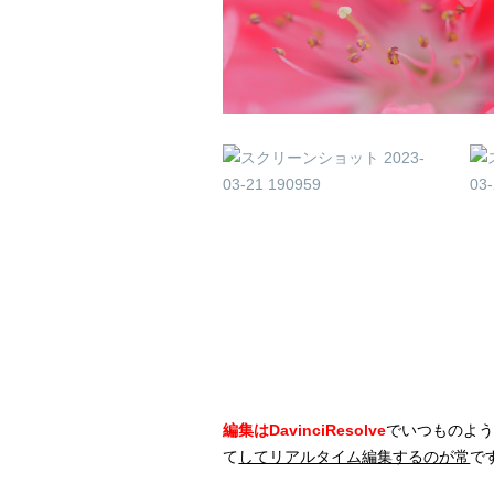
編集はDavinciResolve
でいつものよう
て
してリアルタイム編集するのが常
で