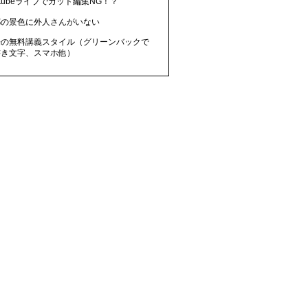
utubeライブでカット編集NG！？
都の景色に外人さんがいない
来の無料講義スタイル（グリーンバックで
書き文字、スマホ他）