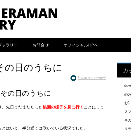
MERAMAN
RY
ギャラリー
お問合せ
オフィシャルHPへ
その日のうちに
カ
Leave a comment
dow
がその日のうちに
mov
お
り、先日まだまだだった
桃園の様子を見に行く
ことにしま
スマ
そ
らとはいえ、
半分近くは咲いている状況
でした。
リ