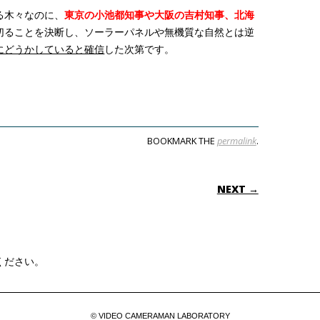
る木々なのに、
東京の小池都知事や大阪の吉村知事、北海
切ることを決断し、ソーラーパネルや無機質な自然とは逆
にどうかしていると確信
した次第です。
BOOKMARK THE
permalink
.
ON
NEXT →
ください。
© VIDEO CAMERAMAN LABORATORY