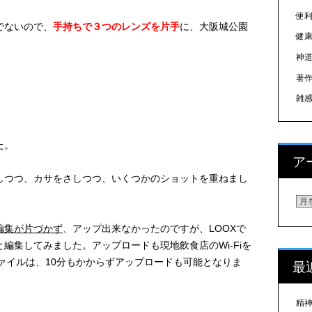
便
でないので、
手持ちで３つのレンズを片手
に、大阪城公園
健
神
著
雑
た。
ア
しつつ、カサをさしつつ、いくつかのショットを重ねまし
ア
編集が片づかず
、アップ出来なかったのですが、LOOXで
と編集してみました。アップロードも現地飲食店のWi-Fiを
ファイルは、10分もかからずアップロードも可能となりま
最
精