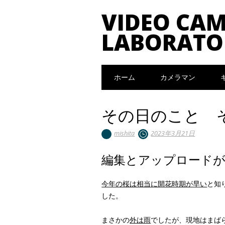
VIDEO CA
LABORATO
Main menu
Skip to content
ホーム
カメラマン
その日のこと 
mishita
2023年3月21日
編集とアップロード
今年の桜は相当に開花時期が早い
と知
した。
まさかの
外は雨
でしたが、現地はまば