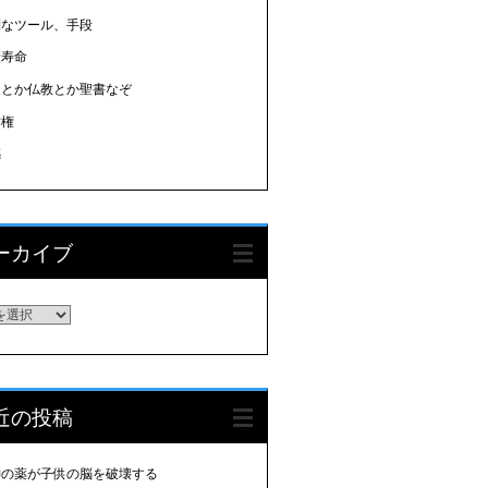
利なツール、手段
康寿命
道とか仏教とか聖書なぞ
作権
感
ーカイブ
ーカイブ
近の投稿
神の薬が子供の脳を破壊する