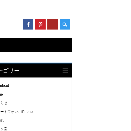
テゴリー
nload
ie
知らせ
ートフォン、iPhone
の他
ラク室