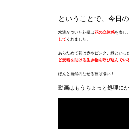
ということで、今日の
水滴がついた花瓶
は
花の立体感
を表し
して
くれました。
あらためて
花は赤やピンク、緑といっ
ど受粉を助ける生き物を呼び込んでい
ほんと自然のなせる技は凄い！
動画はもうちょっと処理に