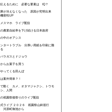
に伝えるために 必要な要素は IQ？
蔵庫が冷えなくなった 原因が究明出来
機密性UP
カメスマホ ライブ配信
本の農業自給率を下げ続ける日本政府
会の中のオアシス
リンタートラブル 分厚い用紙を印刷に難
する
スパラガスとドジョウ
人からお菓子を買う
がやってくる田んぼ
業は案外簡単？！
暑で動く カメ、オタマジャクシ、トウモ
コシ、人間
暑の祇園祭後祭りのライブ配信
公式ライブ ２０２６ 祇園祭山鉾巡行
祭 河原町御池から