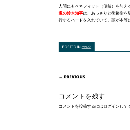
人間にもベネフィット（便益）を与え
道の鈴木知事
は、あっさりと街路樹を
行するハードを入れていて、
頭が本等
POSTED IN
movie
POST NAVIGATI
← PREVIOUS
コメントを残す
コメントを投稿するには
ログイン
して