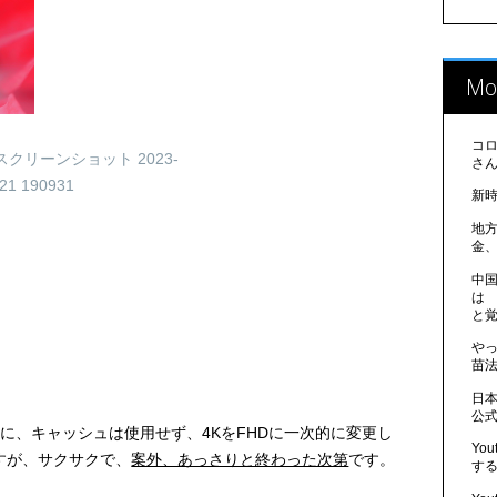
Mo
コ
さ
新
地
金
中
は
と
や
苗法
日
公
に、キャッシュは使用せず、4KをFHDに一次的に変更し
Yo
すが、サクサクで、
案外、あっさりと終わった次第
です。
す