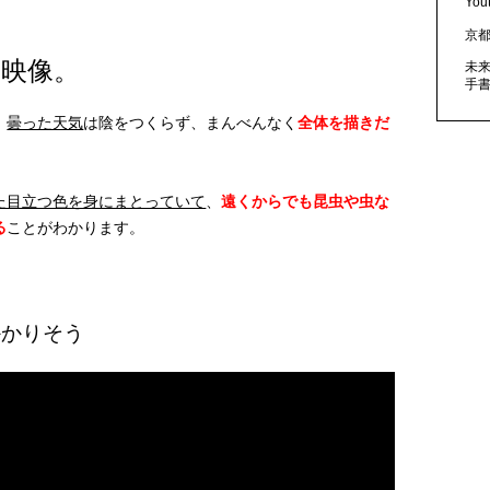
Yo
京
映像。
未
手
、
曇った天気
は陰をつくらず、まんべんなく
全体を描きだ
た目立つ色を身にまとっていて
、
遠くからでも昆虫や虫な
る
ことがわかります。
かかりそう