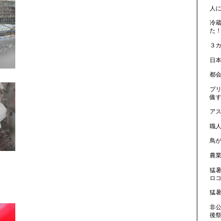
人
冷
た！
３
日
都
プ
儀
ア
職
鳥
農
猛
ロ
猛
非
後