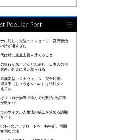
st Popular Post
ロナに対して最強のメッセージ 宮沢賢治
んの詩が凄すぎた
時代は特に重点主義＝捨てること
方の銀行が来年どんどん潰れ 日本人の預
、財産が外資に吸い取られる
国武漢新型コロナウィルス 完全対策に
 習近平（しゅうきんぺい）は絶対ダメ
覚えてね
っぱりコロナ渦裏で進んでた政治､改訂種
が激ヤバ!
本でのウイグル人権法の成立を求める請願
式サイト
utubeへのアップロードを一時中断、再開
る便利な方法