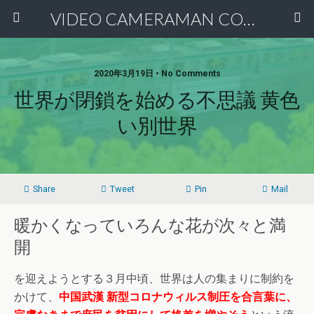
VIDEO CAMERAMAN COMMUNITY
2020年3月19日 • No Comments
世界が閉鎖を始める不思議 黄色
い別世界
Share
Tweet
Pin
Mail
暖かくなっていろんな花が次々と満
開
を迎えようとする３月中頃、世界は人の集まりに制約を
かけて、
中国武漢 新型コロナウィルス制圧を合言葉に、