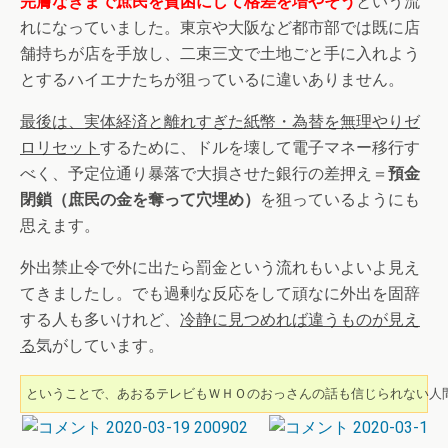
完膚なきまで庶民を貧困にして格差を増やそう
という流
れになっていました。東京や大阪など都市部では既に店
舗持ちが店を手放し、二束三文で土地ごと手に入れよう
とするハイエナたちが狙っているに違いありません。
最後は、実体経済と離れすぎた紙幣・為替を無理やりゼ
ロリセット
するために、ドルを壊して電子マネー移行す
べく、予定位通り暴落で大損させた銀行の差押え＝
預金
閉鎖（庶民の金を奪って穴埋め）
を狙っているようにも
思えます。
外出禁止令で外に出たら罰金という流れもいよいよ見え
てきましたし。でも過剰な反応をして頑なに外出を固辞
する人も多いけれど、
冷静に見つめれば違うものが見え
る
気がしています。
ということで、あおるテレビもＷＨＯのおっさんの話も信じられない人