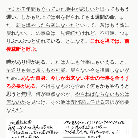
セミが７年間もぐっていた地中が恋しい
と思っても
もう
遅い
。しかも地上では羽を得られても
１週間の命
。ま
た、
薪を燃やしたら灰になった
といって、灰はもう薪に
戻れない。この事象は一見連続だけれど、不可逆、つま
り
ぶつぶつと切れている
ことになる。
これを禅では、前
後裁断と呼ぶ
。
時があり理がある
。これは人にも仕事にもいえること。
早送りも巻き戻りも不可能
。戻らない今を後悔しないが
ために
あなた自身、今しか出来ない本命の仕事を全うす
る必要がある
。不得意なものを含めて
何もかもやろうと
思うと無理
。何が重点なのか、
やらねばならないものは
何なのか
を見つけ、その他は
専門家に任せる
選択が必要
なんだ。