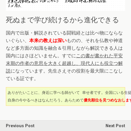
死ぬまで学び続けるから進化できる
国内で出版・解説されている闘戦経とは比べ物にならな
いぐらい、
本来の教えは深い
ものの、それを仏教や神道
など多方面の知識を融合＆引用しながら解説できる人は
国内にはさほどいません。すでに
この書が書かれた平安
末期の作者の意思を大きく超越し、現代人にも役立つ解
説
になっています。先生さえその役割を最大限にこなし
ている証です。
ありがたいことに、身近に学べる師がいて 幸せ者です。全国にいる生
自身の今やるべきはなんだろう。あらためて
優先順位を見つめなおしま
Previous Post
Next Post