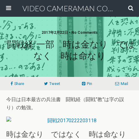
VIDEO CAMERAMAN COMMUNITY
2017年2月22日 • No Comments
“闘戦経”一部 時は金なり では
なく 時は命なり
Share
Tweet
Pin
Mail
今日は日本最古の兵法書 闘戦経（闘戦”教”は字の誤
り）の勉強。
時は金なり ではなく 時は命なり