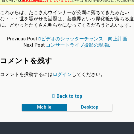
昔からいる
遊女は芸能に秀でていました
が今は
個人情報を売る
だけの輩が増
これからは、たこさんウインナーが公園に落ちてきたみたい
な・・・世を騒がせる話題は、芸能界という厚化粧が落ちる度
に、どかっとたくさん明らかになってくるだろうと思います。
Previous Post
ビデオのシャッターチャンス 向上計画
Next Post
コンサートライブ撮影の現場
コメントを残す
コメントを投稿するには
ログイン
してください。
Back to top
Mobile
Desktop