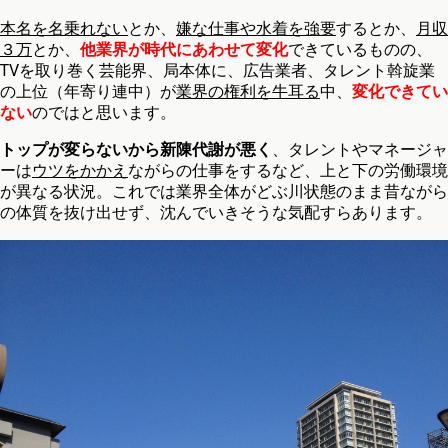
本名を名乗れない
とか、
嫌な仕事や水着を強要
するとか、
月収
３万
とか、
他業界が時代にあわせて変化
できているものの、
TVを取り巻く芸能界、局本体に、広告業者、タレント斡旋業
の上位（年寄り連中）が
業界の権利を牛耳る
中、
変化できてい
ない
のではと思います。
トップが変らないから新陳代謝が悪く
、タレントやマネージャ
ーは
ウツをかかえ
ながらの仕事をするなど、上と下の労働環境
が異なる状況。これでは業界全体がどぶ川状態のまま昔ながら
の体質を抜け出せず、沈んでいきそうな気配すらあります。