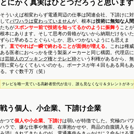
とにかく真実はひとつだろうと思います
そういえば相変わらず電通周辺の仕事は関連会社、下請けに対
して
パワハラは変わっていません
が、根本は
技術に無知な人間
たちが
スポンサー前で技術を知ってるかのように振舞う
ことが
根本にあります。そして思考の骨格がないから納期だけをいた
ずらに早めることぐらいしか、思いつかないようにも思えま
す。
直でやれば一瞬で終わることが面倒が増える
。これは権威
ある医者におべっかを使う製薬メーカーと同じ構図。代理店に
は
芸能人のブッキング権
と
テレビ枠
という利権があるから、無
理に変らなくてもいいのかも。ボーナスが年４回もある局もあ
る。すぐ数千万（笑）
テレビを唯一見ている高齢者世代が去り、誰も見なくなり＆タレントがネッ
戦う個人、小企業、下請け企業
かつて
個人や小企業、下請け
は弱いが特徴でした。究極のパワ
ハラで、嫌な仕事や無茶、在庫抱かせや、商品の自腹購入をも
み消しされてきたものが、
電通事件をきっかけに？命をはる選