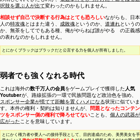
択肢を選ぶ人が出て
変わったのかもしれません。
相談せず自己で決断する行為はとても恐ろしい
ながらも、日本
人の
特攻魂
とはまた違う、
成敗魂
というのか、
道連れ
というの
か、無茶をしてでもある種、俺がやらねば誰がやる の正義感
の表れなのかもしれません。
とにかくブラックはブラックだと公言する力を個人が所有しました。
弱者でも強くなれる時代
これは海外の
数千万人の会員
をゲームプレイで獲得した
人気
Youtuber
が、路線拡張の一環で民族問題など政治色を強め、
スポンサー企業が慌てて距離を置くハメになる
状況に似ていま
す。本件の権利・契約は知りませんが、
問題となったコンテン
ツをスポンサー側の権利で降ろせてない
ことも、
個人の武器が
広がった
ことを意味しています。
とにかく権力者や要人への接待手段として、目的達成のため、美男美女を手